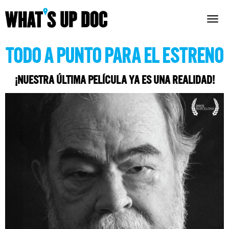
Togg
navig
TODO A PUNTO PARA EL ESTRENO
¡NUESTRA ÚLTIMA PELÍCULA YA ES UNA REALIDAD!