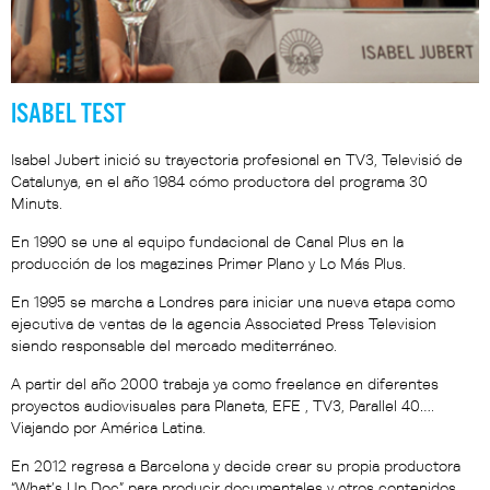
ISABEL TEST
Isabel Jubert inició su trayectoria profesional en TV3, Televisió de
Catalunya, en el año 1984 cómo productora del programa 30
Minuts.
En 1990 se une al equipo fundacional de Canal Plus en la
producción de los magazines Primer Plano y Lo Más Plus.
En 1995 se marcha a Londres para iniciar una nueva etapa como
ejecutiva de ventas de la agencia Associated Press Television
siendo responsable del mercado mediterráneo.
A partir del año 2000 trabaja ya como freelance en diferentes
proyectos audiovisuales para Planeta, EFE , TV3, Parallel 40….
Viajando por América Latina.
En 2012 regresa a Barcelona y decide crear su propia productora
“What’s Up Doc” para producir documentales y otros contenidos