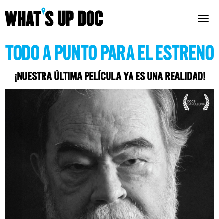
Togg
navig
TODO A PUNTO PARA EL ESTRENO
¡NUESTRA ÚLTIMA PELÍCULA YA ES UNA REALIDAD!