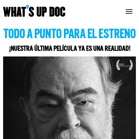
Togg
navig
TODO A PUNTO PARA EL ESTRENO
¡NUESTRA ÚLTIMA PELÍCULA YA ES UNA REALIDAD!